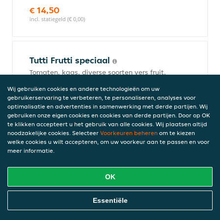
€ 14,50
incl. statiegeld (€ 0,00)
Tutti Frutti speciaal
Tomaten, kaas, diverse soorten vers fruit,
spek, ham en gorgonzola
Wij gebruiken cookies en andere technologieën om uw
€ 16,50
gebruikerservaring te verbeteren, te personaliseren, analyses voor
incl. statiegeld (€ 0,00)
optimalisatie en advertenties in samenwerking met derde partijen. Wij
gebruiken onze eigen cookies en cookies van derde partijen. Door op OK
te klikken accepteert u het gebruik van alle cookies. Wij plaatsen altijd
noodzakelijke cookies. Selecteer
Voorkeuren beheren
om te kiezen
welke cookies u wilt accepteren, om uw voorkeur aan te passen en voor
Montanara
meer informatie.
Tomaten, kaas, champignons, ham, uien,
salami en paprika
OK
€ 14,00
incl. statiegeld (€ 0,00)
Online Eten Bestellen
Essentiële