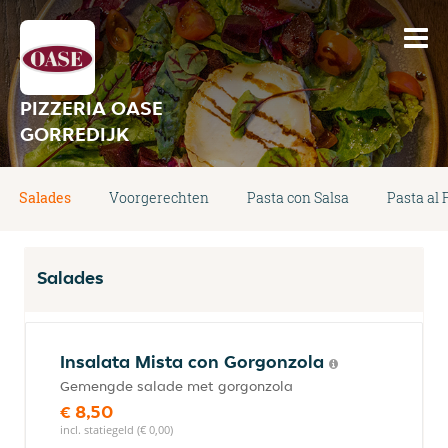
PIZZERIA OASE
GORREDIJK
Salades
Voorgerechten
Pasta con Salsa
Pasta al
Salades
Insalata Mista con Gorgonzola
Gemengde salade met gorgonzola
€ 8,50
incl. statiegeld (€ 0,00)