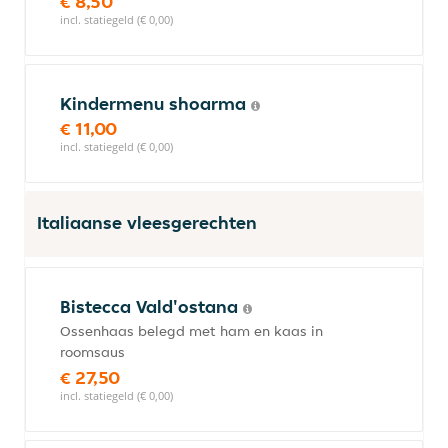
€ 8,50
incl. statiegeld (€ 0,00)
Kindermenu shoarma
€ 11,00
incl. statiegeld (€ 0,00)
Italiaanse vleesgerechten
Bistecca Vald'ostana
Ossenhaas belegd met ham en kaas in
roomsaus
€ 27,50
incl. statiegeld (€ 0,00)